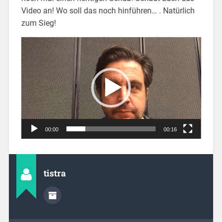
Video an! Wo soll das noch hinführen… . Natürlich
zum Sieg!
Video-
Player
00:00
00:16
tistra