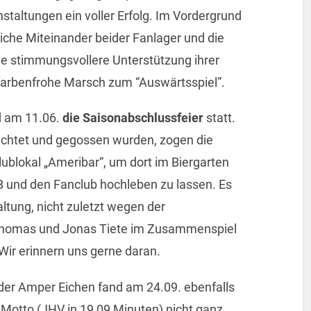
staltungen ein voller Erfolg. Im Vordergrund
liche Miteinander beider Fanlager und die
ie stimmungsvollere Unterstützung ihrer
 farbenfrohe Marsch zum “Auswärtsspiel”.
d am 11.06.
die Saisonabschlussfeier
statt.
chtet und gegossen wurden, zogen die
blokal „Ameribar“, um dort im Biergarten
 und den Fanclub hochleben zu lassen. Es
ltung, nicht zuletzt wegen der
Thomas und Jonas Tiete im Zusammenspiel
ir erinnern uns gerne daran.
der Amper Eichen fand am 24.09. ebenfalls
 Motto (JHV in 19,09 Minuten) nicht ganz